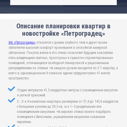
Описание планировки квартир в
новостройке «Петроградец»
ЖК «Петроградец»
относится к домам клубного типа и дарит своим
обитателям высокий комфорт проживания в спокойной камерной
обстановке. Покупка жилья в его стенах позволяет будущим новоселам
стать владельцами светлых, просторных и грамотно спроектированных
помещений, отличающихся свободной планировкой и рациональным
распределением по этажам. На каждом уровне находится по 2-7 квартир, а
всего в односекционном 9-этажном здании предусмотрено 41 жилое
пространство:
Студии метражом 41,5 квадратных метров с совмещенным санузлом
и уютной прихожей.
2-, 3- и 4-комнатные квартиры размерами от 57,4 до 145,6 квадратов
с большими кухнями до 29,5 кв. м и 1–3 раздельными или
совмещенными санузлами. На верхних этажах можно подобрать
помещения с балконами, украшенными ажурными коваными
перилами.