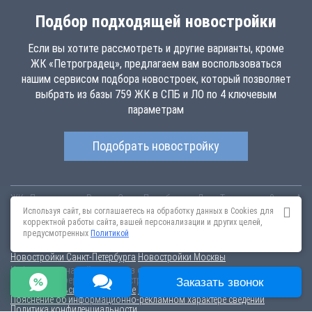
Подбор подходящей новостройки
Если вы хотите рассмотреть и другие варианты, кроме
ЖК «Петроградец», предлагаем вам воспользоваться
нашим сервисом подбора новостроек, который позволяет
выбрать из базы 759 ЖК в СПБ и ЛО по 4 ключевым
параметрам
Подобрать новостройку
ЖК «Петроградец»
Россия
Санкт-Петербург
ул. Льва Толстого, д. 8, лит. А
petrogradec.novopoisk.spb.ru
Купить квартиру в новом жилом
Используя сайт, вы соглашаетесь на обработку данных в Cookies для
комплексе «Петроградец» от «Строй-Импульс» в Петроградском районе
корректной работы сайта, вашей персонализации и других целей,
(СПБ). Квартиры различных планировок от 6.85 млн рублей!
предусмотренных
Политикой
Новостройки Санкт-Петербурга
Новостройки Москвы
Информация на сайте взята из открытых источников, не является
публичной офертой и распространяется для ознакомления.
Заказать звонок
Пользовательское соглашение
Соглашение о размещении
Пояснение об информационно-рекламном характере сведений
Политика конфиденциальности