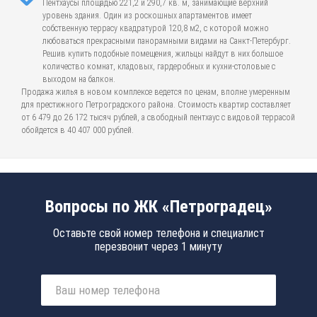
Пентхаусы площадью 221,2 и 290,7 кв. м, занимающие верхний
уровень здания. Один из роскошных апартаментов имеет
собственную террасу квадратурой 120,8 м2, с которой можно
любоваться прекрасными панорамными видами на Санкт-Петербург.
Решив купить подобные помещения, жильцы найдут в них большое
количество комнат, кладовых, гардеробных и кухни-столовые с
выходом на балкон.
Продажа жилья в новом комплексе ведется по ценам, вполне умеренным
для престижного Петроградского района. Стоимость квартир составляет
от 6 479 до 26 172 тысяч рублей, а свободный пентхаус с видовой террасой
обойдется в 40 407 000 рублей.
Вопросы по ЖК «Петроградец»
Оставьте свой номер телефона и специалист
перезвонит через 1 минуту